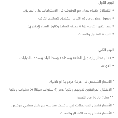
اليوم الأول
• الانطلاق باتجاه عمان مع الوقوف في الاستراحات على الطريق.
• وصول عمان ومن ثم التوجه للفندق لاستلام الغرف.
• بعد الظهر التوجه لزيارة مدينة السلط وتناول الغداء (إختياري).
• العودة للفندق والمبيت.
اليوم الثاني
•بعد الإفطار زيارة جبل القلعة ومنطقة وسط البلد ومتحف الدبابات.
• العودة.
* الأسعار للشخص في غرفة مزدوجة او ثلاثية.
* الاطفال المرافقين لذويهم ولغاية عمر (4 سنوات مجانا) (5 سنوات ولغاية
11 سنة) 50% من الأسعار
* الأسعار تشمل المواصلات في حافلات سياحية مع دليل سياحي مرخص.
* الأسعار تشمل وجبة الافطار والمبيت.