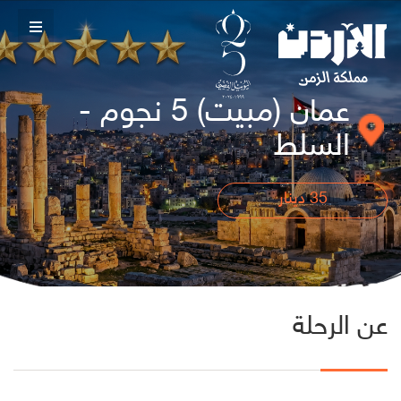
عمان (مبيت) 5 نجوم -
السلط
35
دينار
عن الرحلة