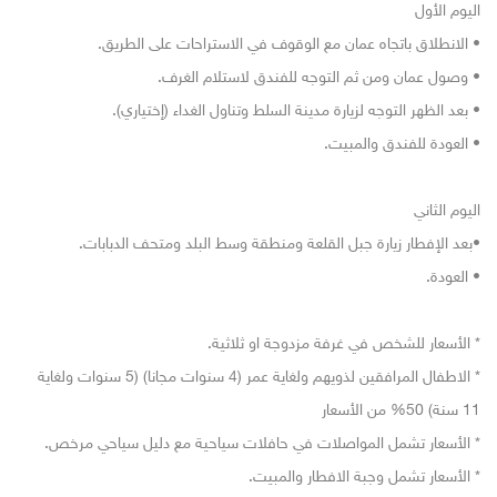
اليوم الأول
• الانطلاق باتجاه عمان مع الوقوف في الاستراحات على الطريق.
• وصول عمان ومن ثم التوجه للفندق لاستلام الغرف.
• بعد الظهر التوجه لزيارة مدينة السلط وتناول الغداء (إختياري).
• العودة للفندق والمبيت.
اليوم الثاني
•بعد الإفطار زيارة جبل القلعة ومنطقة وسط البلد ومتحف الدبابات.
• العودة.
* الأسعار للشخص في غرفة مزدوجة او ثلاثية.
* الاطفال المرافقين لذويهم ولغاية عمر (4 سنوات مجانا) (5 سنوات ولغاية
11 سنة) 50% من الأسعار
* الأسعار تشمل المواصلات في حافلات سياحية مع دليل سياحي مرخص.
* الأسعار تشمل وجبة الافطار والمبيت.