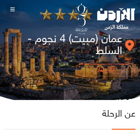
عمان (مبيت) 4 نجوم -
السلط
25
دينار
عن الرحلة