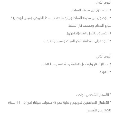
اليوم الأول
• الانطلاق إلى مدينة السلط.
• الوصول الى مدينة السلط وزيارة متحف السلط التاريخي (مبنى ابوجابر) /
شارع الحمام ومتحف آثار السلط.
• التسوق وتناول الغداء(اختياري).
• التوجه إلى منطقة البحر الميت واستلام الغرف.
اليوم الثاني
•بعد الإفطار زيارة جبل القلعة ومنطقة وسط البلد.
• العودة
* الأسعار للشخص الواحد.
* الأطفال المرافقين لذويهم ولغاية عمر (4 سنوات مجانا) (من 5 - 11 سنة)
50% من الأسعار.