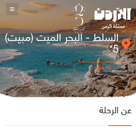
السلط - البحر الميت (مبيت)
5*
40
دينار
عن الرحلة