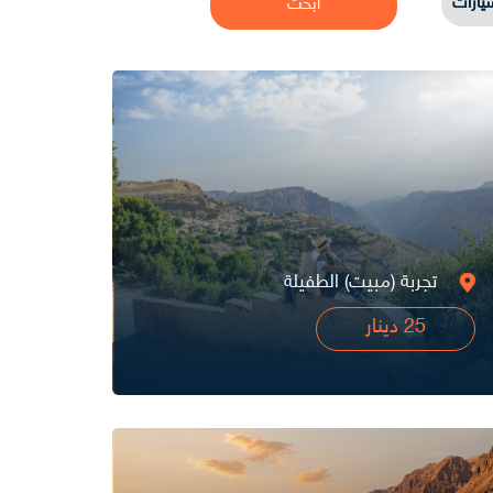
يارات
تجربة (مبيت) الطفيلة
25 دينار