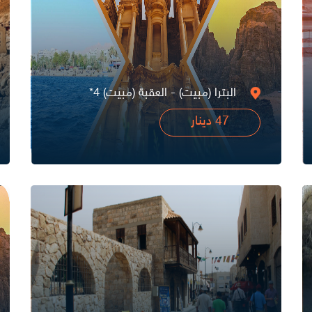
البترا (مبيت) - العقبة (مبيت) 4*
47 دينار