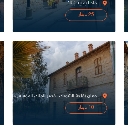
مادبا (مبيت) 4*
25 دينار
معان (قلعة الشوبك- قصر الملك المؤسس)
10 دينار