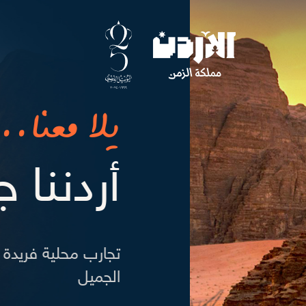
و بهواها تغنّى‎‎
اطق و وجهات سياحية و أثرية في أردننا