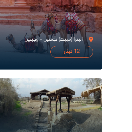
البترا (مبيت) نجمتين - وجبتين
12 دينار