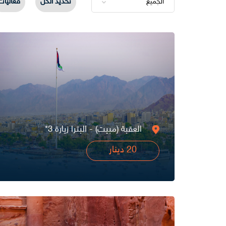
تحديد الكل
فعاليات
العقبة (مبيت) - البترا زيارة 3*
20 دينار