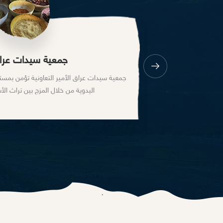
جبل القلعة
مناطق جذباً للسياح في عمان يضم كنوزا ذات قيمة فنية وتاريخية تعكس
عراقة وأهمية الارث الحضاري والانساني في الأردن