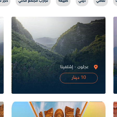
ثقافي
ديني
طبيعة
تجارب مجتمع محلي
حجز س
عجلون - إشتفينا
10 دينار