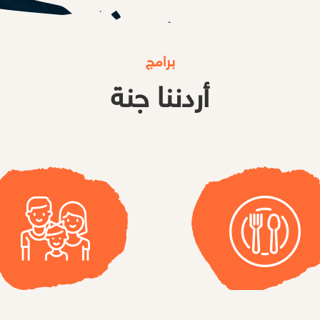
برامج
أردننا جنة