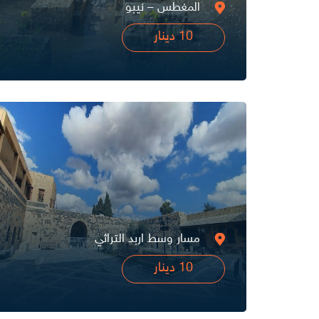
المغطس – نيبو
10 دينار
مسار وسط اربد التراثي
10 دينار