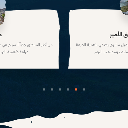
قلعة الشوبك
لؤلؤة الصحراء في محافظة معان جنوب الأردن.